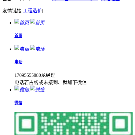
友情链接
工程造价
|
首页
电话
17095555880龙经理
电话若占线或未接到、就加下微信
微信