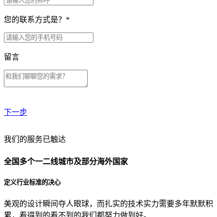
您的联系方式是？
*
留言
下一步
贵公司预算范围是？
我们的服务已触达
全国多个一二线城市及部分海外国家
贵公司的团队规模是？
定义行业标准的决心
美观的设计瞬间夺人眼球，而扎实的技术实力需要多年默默积
目前主要的营销渠道是？
累，看得到的看不到的我们都努力做到好。