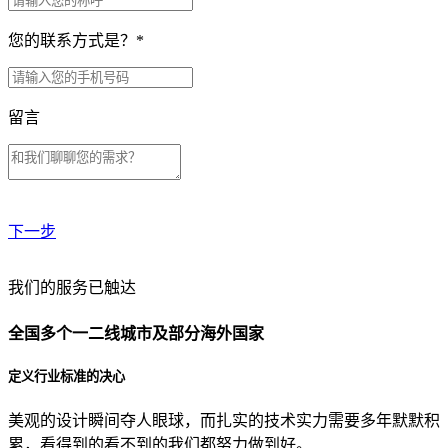
您的联系方式是？
*
留言
下一步
贵公司预算范围是？
我们的服务已触达
全国多个一二线城市及部分海外国家
贵公司的团队规模是？
定义行业标准的决心
美观的设计瞬间夺人眼球，而扎实的技术实力需要多年默默积
目前主要的营销渠道是？
累，看得到的看不到的我们都努力做到好。