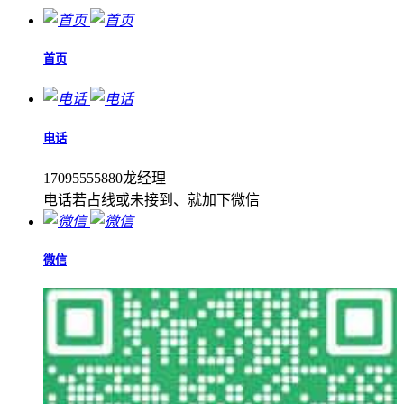
首页
电话
17095555880龙经理
电话若占线或未接到、就加下微信
微信