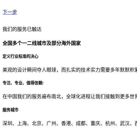
下一步
贵公司预算范围是？
我们的服务已触达
全国多个一二线城市及部分海外国家
贵公司的团队规模是？
定义行业标准的决心
美观的设计瞬间夺人眼球，而扎实的技术实力需要多年默默积
目前主要的营销渠道是？
专注、专业、值得信赖!
在中国我们的服务遍布南北，全球化进程让我们接触到更多世
从哪里了解到我们？
服务城市
上一步
确认发送
深圳、上海、北京、广州、香港、成都、重庆、杭州、武汉、西