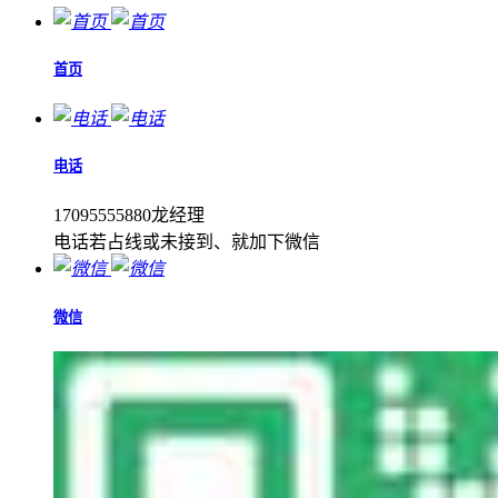
首页
电话
17095555880龙经理
电话若占线或未接到、就加下微信
微信