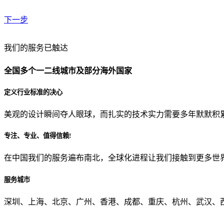
下一步
贵公司预算范围是？
我们的服务已触达
全国多个一二线城市及部分海外国家
贵公司的团队规模是？
定义行业标准的决心
美观的设计瞬间夺人眼球，而扎实的技术实力需要多年默默积
目前主要的营销渠道是？
专注、专业、值得信赖!
在中国我们的服务遍布南北，全球化进程让我们接触到更多世
从哪里了解到我们？
服务城市
上一步
确认发送
深圳、上海、北京、广州、香港、成都、重庆、杭州、武汉、西