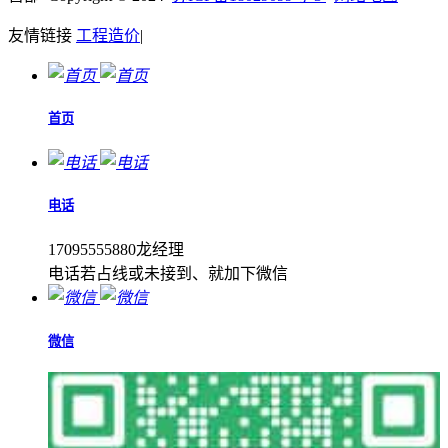
友情链接
工程造价
|
首页
电话
17095555880龙经理
电话若占线或未接到、就加下微信
微信