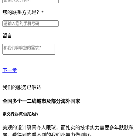
您的联系方式是？
*
留言
下一步
贵公司预算范围是？
我们的服务已触达
全国多个一二线城市及部分海外国家
贵公司的团队规模是？
定义行业标准的决心
美观的设计瞬间夺人眼球，而扎实的技术实力需要多年默默积
目前主要的营销渠道是？
累，看得到的看不到的我们都努力做到好。