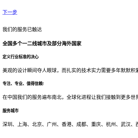
下一步
贵公司预算范围是？
我们的服务已触达
全国多个一二线城市及部分海外国家
贵公司的团队规模是？
定义行业标准的决心
美观的设计瞬间夺人眼球，而扎实的技术实力需要多年默默积
目前主要的营销渠道是？
专注、专业、值得信赖!
在中国我们的服务遍布南北，全球化进程让我们接触到更多世
从哪里了解到我们？
服务城市
上一步
确认发送
深圳、上海、北京、广州、香港、成都、重庆、杭州、武汉、西