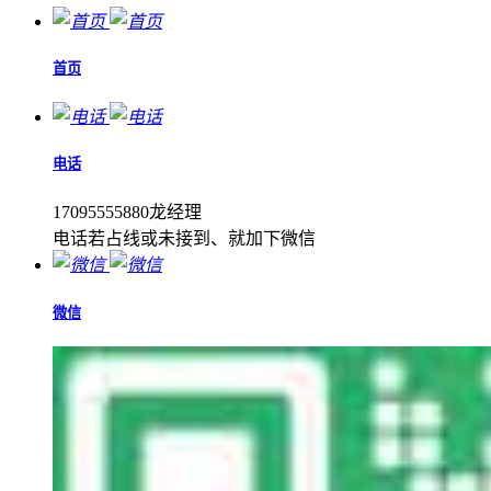
首页
电话
17095555880龙经理
电话若占线或未接到、就加下微信
微信