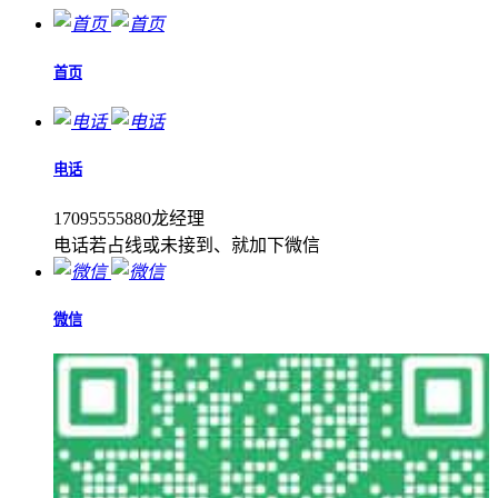
首页
电话
17095555880龙经理
电话若占线或未接到、就加下微信
微信