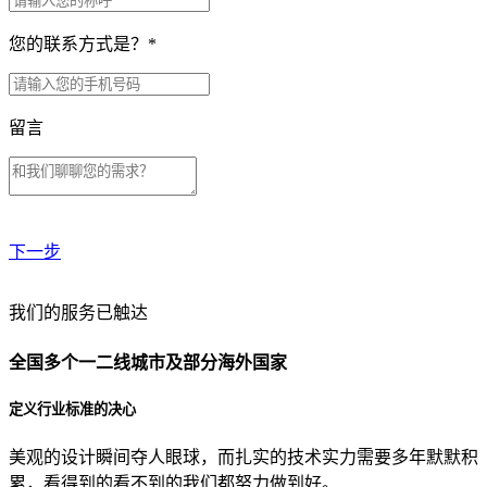
您的联系方式是？
*
留言
下一步
贵公司预算范围是？
我们的服务已触达
全国多个一二线城市及部分海外国家
贵公司的团队规模是？
定义行业标准的决心
美观的设计瞬间夺人眼球，而扎实的技术实力需要多年默默积
目前主要的营销渠道是？
累，看得到的看不到的我们都努力做到好。