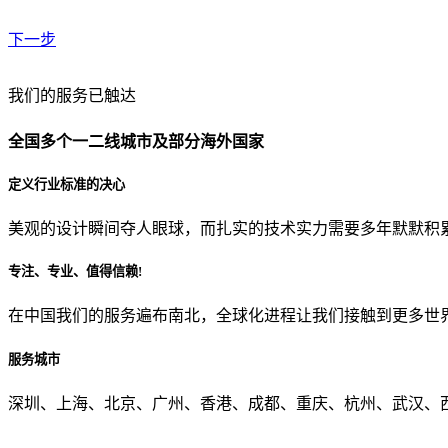
下一步
贵公司预算范围是？
我们的服务已触达
全国多个一二线城市及部分海外国家
贵公司的团队规模是？
定义行业标准的决心
美观的设计瞬间夺人眼球，而扎实的技术实力需要多年默默积
目前主要的营销渠道是？
专注、专业、值得信赖!
在中国我们的服务遍布南北，全球化进程让我们接触到更多世
从哪里了解到我们？
服务城市
上一步
确认发送
深圳、上海、北京、广州、香港、成都、重庆、杭州、武汉、西