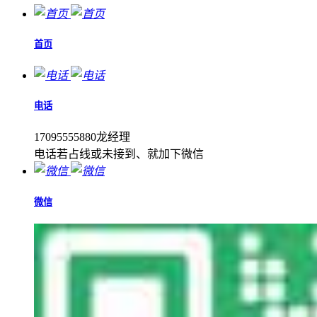
首页
电话
17095555880龙经理
电话若占线或未接到、就加下微信
微信