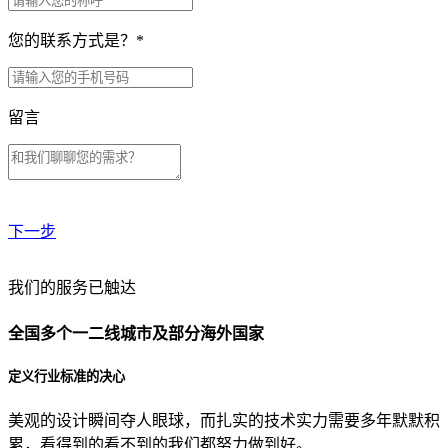
您的联系方式是？
*
留言
下一步
贵公司预算范围是？
我们的服务已触达
全国多个一二线城市及部分海外国家
贵公司的团队规模是？
定义行业标准的决心
美观的设计瞬间夺人眼球，而扎实的技术实力需要多年默默积
目前主要的营销渠道是？
累，看得到的看不到的我们都努力做到好。