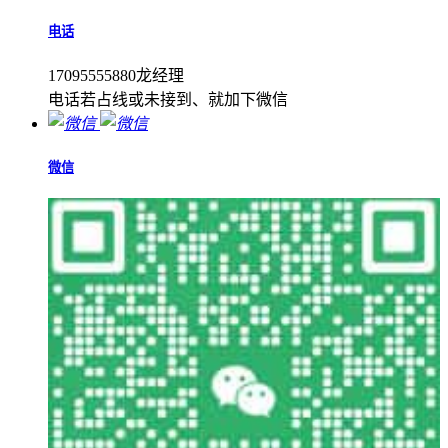
电话
17095555880龙经理
电话若占线或未接到、就加下微信
微信