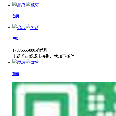
首页
电话
17095555880龙经理
电话若占线或未接到、就加下微信
微信