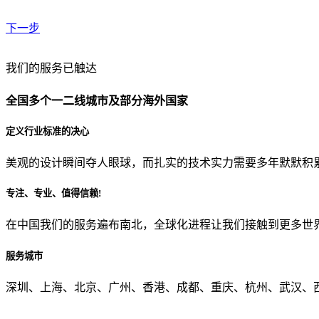
下一步
贵公司预算范围是？
我们的服务已触达
全国多个一二线城市及部分海外国家
贵公司的团队规模是？
定义行业标准的决心
美观的设计瞬间夺人眼球，而扎实的技术实力需要多年默默积
目前主要的营销渠道是？
专注、专业、值得信赖!
在中国我们的服务遍布南北，全球化进程让我们接触到更多世
从哪里了解到我们？
服务城市
上一步
确认发送
深圳、上海、北京、广州、香港、成都、重庆、杭州、武汉、西