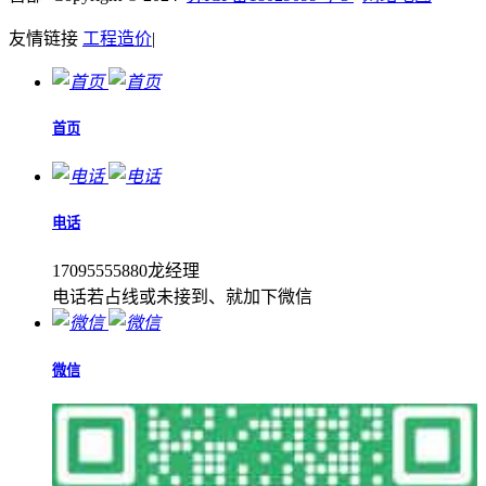
友情链接
工程造价
|
首页
电话
17095555880龙经理
电话若占线或未接到、就加下微信
微信