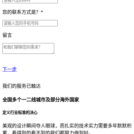
您的联系方式是？
*
留言
下一步
贵公司预算范围是？
我们的服务已触达
全国多个一二线城市及部分海外国家
贵公司的团队规模是？
定义行业标准的决心
美观的设计瞬间夺人眼球，而扎实的技术实力需要多年默默积
目前主要的营销渠道是？
累，看得到的看不到的我们都努力做到好。