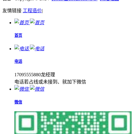
友情链接
工程造价
|
首页
电话
17095555880龙经理
电话若占线或未接到、就加下微信
微信