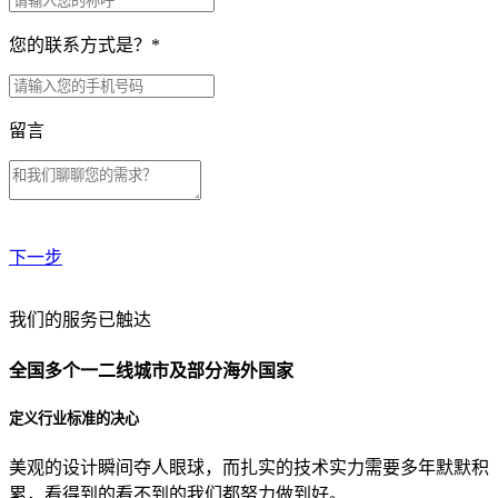
您的联系方式是？
*
留言
下一步
贵公司预算范围是？
我们的服务已触达
全国多个一二线城市及部分海外国家
贵公司的团队规模是？
定义行业标准的决心
美观的设计瞬间夺人眼球，而扎实的技术实力需要多年默默积
目前主要的营销渠道是？
累，看得到的看不到的我们都努力做到好。