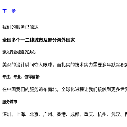
下一步
贵公司预算范围是？
我们的服务已触达
全国多个一二线城市及部分海外国家
贵公司的团队规模是？
定义行业标准的决心
美观的设计瞬间夺人眼球，而扎实的技术实力需要多年默默积
目前主要的营销渠道是？
专注、专业、值得信赖!
在中国我们的服务遍布南北，全球化进程让我们接触到更多世
从哪里了解到我们？
服务城市
上一步
确认发送
深圳、上海、北京、广州、香港、成都、重庆、杭州、武汉、西