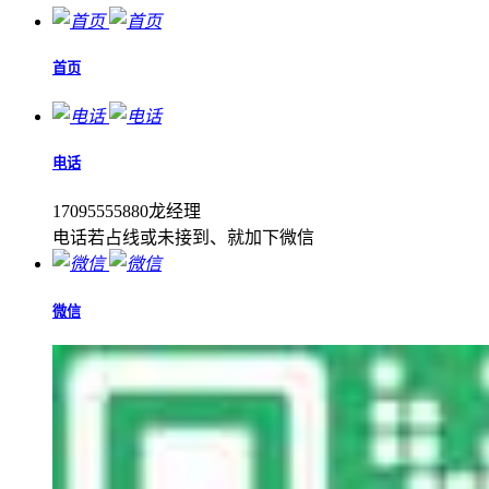
首页
电话
17095555880龙经理
电话若占线或未接到、就加下微信
微信