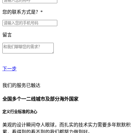
您的联系方式是？
*
留言
下一步
贵公司预算范围是？
我们的服务已触达
全国多个一二线城市及部分海外国家
贵公司的团队规模是？
定义行业标准的决心
美观的设计瞬间夺人眼球，而扎实的技术实力需要多年默默积
目前主要的营销渠道是？
累，看得到的看不到的我们都努力做到好。