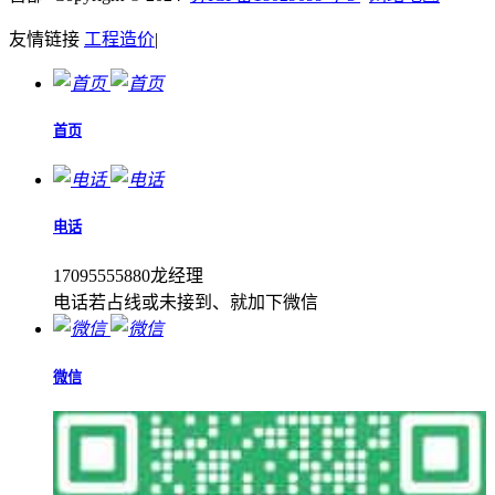
友情链接
工程造价
|
首页
电话
17095555880龙经理
电话若占线或未接到、就加下微信
微信