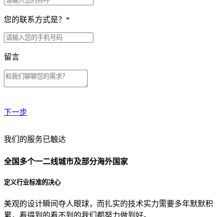
您的联系方式是？
*
留言
下一步
贵公司预算范围是？
我们的服务已触达
全国多个一二线城市及部分海外国家
贵公司的团队规模是？
定义行业标准的决心
美观的设计瞬间夺人眼球，而扎实的技术实力需要多年默默积
目前主要的营销渠道是？
累，看得到的看不到的我们都努力做到好。