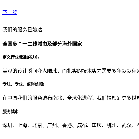
下一步
贵公司预算范围是？
我们的服务已触达
全国多个一二线城市及部分海外国家
贵公司的团队规模是？
定义行业标准的决心
美观的设计瞬间夺人眼球，而扎实的技术实力需要多年默默积
目前主要的营销渠道是？
专注、专业、值得信赖!
在中国我们的服务遍布南北，全球化进程让我们接触到更多世
从哪里了解到我们？
服务城市
上一步
确认发送
深圳、上海、北京、广州、香港、成都、重庆、杭州、武汉、西