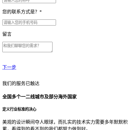
您的联系方式是？
*
留言
下一步
贵公司预算范围是？
我们的服务已触达
全国多个一二线城市及部分海外国家
贵公司的团队规模是？
定义行业标准的决心
美观的设计瞬间夺人眼球，而扎实的技术实力需要多年默默积
目前主要的营销渠道是？
累，看得到的看不到的我们都努力做到好。