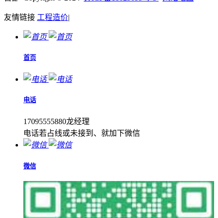
友情链接
工程造价
|
首页
电话
17095555880龙经理
电话若占线或未接到、就加下微信
微信