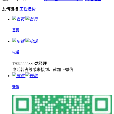
友情链接
工程造价
|
首页
电话
17095555880龙经理
电话若占线或未接到、就加下微信
微信