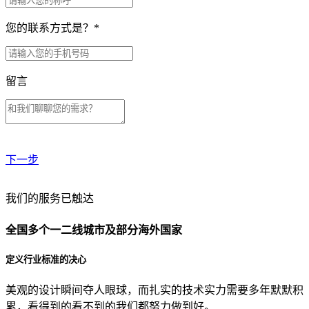
您的联系方式是？
*
留言
下一步
贵公司预算范围是？
我们的服务已触达
全国多个一二线城市及部分海外国家
贵公司的团队规模是？
定义行业标准的决心
美观的设计瞬间夺人眼球，而扎实的技术实力需要多年默默积
目前主要的营销渠道是？
累，看得到的看不到的我们都努力做到好。