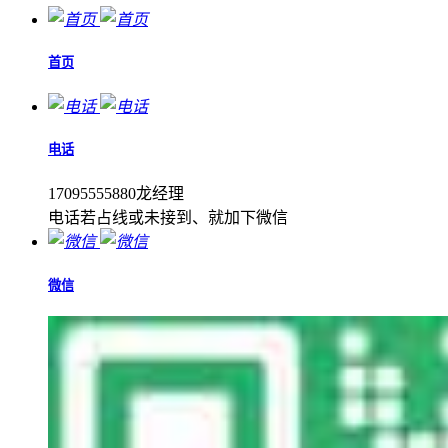
首页
电话
17095555880龙经理
电话若占线或未接到、就加下微信
微信