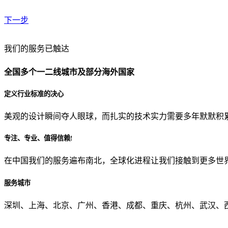
下一步
贵公司预算范围是？
我们的服务已触达
全国多个一二线城市及部分海外国家
贵公司的团队规模是？
定义行业标准的决心
美观的设计瞬间夺人眼球，而扎实的技术实力需要多年默默积
目前主要的营销渠道是？
专注、专业、值得信赖!
在中国我们的服务遍布南北，全球化进程让我们接触到更多世
从哪里了解到我们？
服务城市
上一步
确认发送
深圳、上海、北京、广州、香港、成都、重庆、杭州、武汉、西