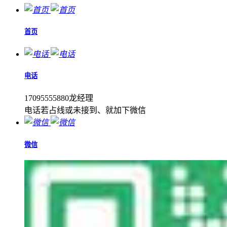
首页
电话
17095555880龙经理
电话若占线或未接到、就加下微信
微信