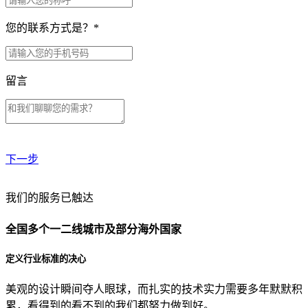
您的联系方式是？
*
留言
下一步
贵公司预算范围是？
我们的服务已触达
全国多个一二线城市及部分海外国家
贵公司的团队规模是？
定义行业标准的决心
美观的设计瞬间夺人眼球，而扎实的技术实力需要多年默默积
目前主要的营销渠道是？
累，看得到的看不到的我们都努力做到好。