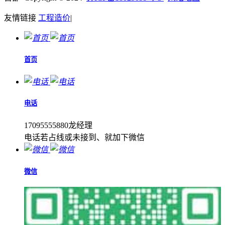
友情链接
工程造价
|
首页
电话
17095555880龙经理
电话若占线或未接到、就加下微信
微信