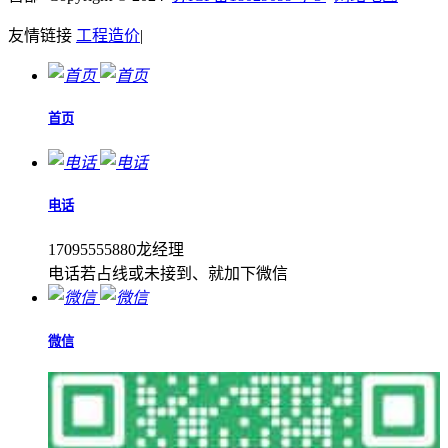
友情链接
工程造价
|
首页
电话
17095555880龙经理
电话若占线或未接到、就加下微信
微信