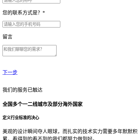
您的联系方式是？
*
留言
下一步
贵公司预算范围是？
我们的服务已触达
全国多个一二线城市及部分海外国家
贵公司的团队规模是？
定义行业标准的决心
美观的设计瞬间夺人眼球，而扎实的技术实力需要多年默默积
目前主要的营销渠道是？
累，看得到的看不到的我们都努力做到好。