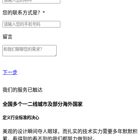
您的联系方式是？
*
留言
下一步
贵公司预算范围是？
我们的服务已触达
全国多个一二线城市及部分海外国家
贵公司的团队规模是？
定义行业标准的决心
美观的设计瞬间夺人眼球，而扎实的技术实力需要多年默默积
目前主要的营销渠道是？
累，看得到的看不到的我们都努力做到好。