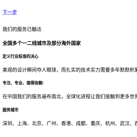
下一步
贵公司预算范围是？
我们的服务已触达
全国多个一二线城市及部分海外国家
贵公司的团队规模是？
定义行业标准的决心
美观的设计瞬间夺人眼球，而扎实的技术实力需要多年默默积
目前主要的营销渠道是？
专注、专业、值得信赖!
在中国我们的服务遍布南北，全球化进程让我们接触到更多世
从哪里了解到我们？
服务城市
上一步
确认发送
深圳、上海、北京、广州、香港、成都、重庆、杭州、武汉、西