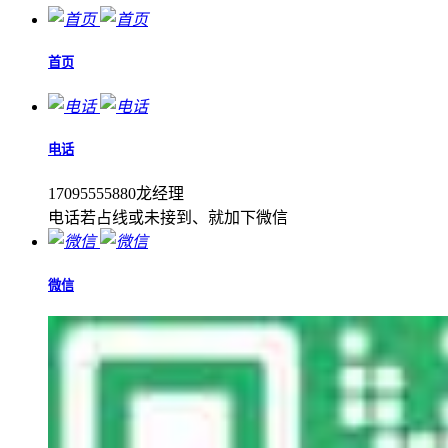
首页
电话
17095555880龙经理
电话若占线或未接到、就加下微信
微信