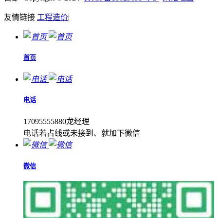
友情链接
工程造价
|
首页
电话
17095555880龙经理
电话若占线或未接到、就加下微信
微信