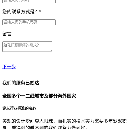
您的联系方式是？
*
留言
下一步
贵公司预算范围是？
我们的服务已触达
全国多个一二线城市及部分海外国家
贵公司的团队规模是？
定义行业标准的决心
美观的设计瞬间夺人眼球，而扎实的技术实力需要多年默默积
目前主要的营销渠道是？
累，看得到的看不到的我们都努力做到好。