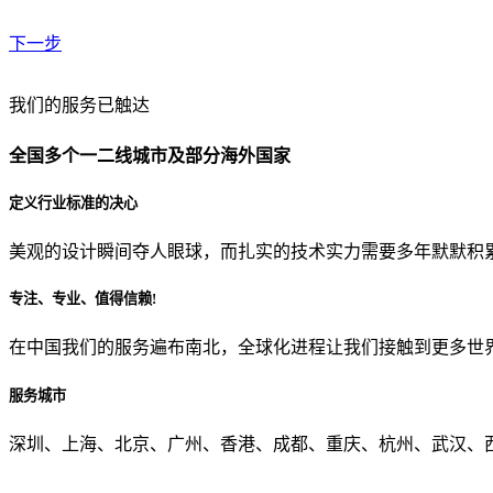
下一步
贵公司预算范围是？
我们的服务已触达
全国多个一二线城市及部分海外国家
贵公司的团队规模是？
定义行业标准的决心
美观的设计瞬间夺人眼球，而扎实的技术实力需要多年默默积
目前主要的营销渠道是？
专注、专业、值得信赖!
在中国我们的服务遍布南北，全球化进程让我们接触到更多世
从哪里了解到我们？
服务城市
上一步
确认发送
深圳、上海、北京、广州、香港、成都、重庆、杭州、武汉、西