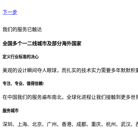
下一步
贵公司预算范围是？
我们的服务已触达
全国多个一二线城市及部分海外国家
贵公司的团队规模是？
定义行业标准的决心
美观的设计瞬间夺人眼球，而扎实的技术实力需要多年默默积
目前主要的营销渠道是？
专注、专业、值得信赖!
在中国我们的服务遍布南北，全球化进程让我们接触到更多世
从哪里了解到我们？
服务城市
上一步
确认发送
深圳、上海、北京、广州、香港、成都、重庆、杭州、武汉、西