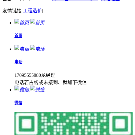
友情链接
工程造价
|
首页
电话
17095555880龙经理
电话若占线或未接到、就加下微信
微信