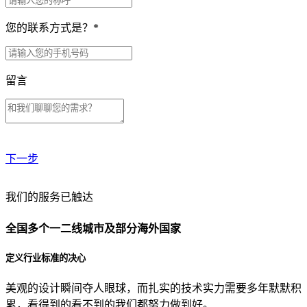
您的联系方式是？
*
留言
下一步
贵公司预算范围是？
我们的服务已触达
全国多个一二线城市及部分海外国家
贵公司的团队规模是？
定义行业标准的决心
美观的设计瞬间夺人眼球，而扎实的技术实力需要多年默默积
目前主要的营销渠道是？
累，看得到的看不到的我们都努力做到好。