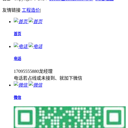
友情链接
工程造价
|
首页
电话
17095555880龙经理
电话若占线或未接到、就加下微信
微信