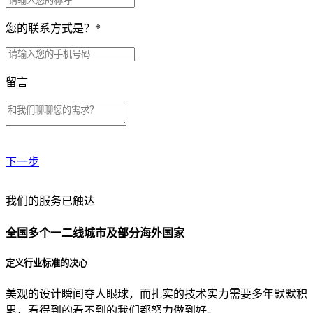
您的联系方式是？
*
留言
下一步
贵公司预算范围是？
我们的服务已触达
全国多个一二线城市及部分海外国家
贵公司的团队规模是？
定义行业标准的决心
美观的设计瞬间夺人眼球，而扎实的技术实力需要多年默默积
目前主要的营销渠道是？
累，看得到的看不到的我们都努力做到好。