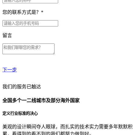
您的联系方式是？
*
留言
下一步
贵公司预算范围是？
我们的服务已触达
全国多个一二线城市及部分海外国家
贵公司的团队规模是？
定义行业标准的决心
美观的设计瞬间夺人眼球，而扎实的技术实力需要多年默默积
目前主要的营销渠道是？
累，看得到的看不到的我们都努力做到好。