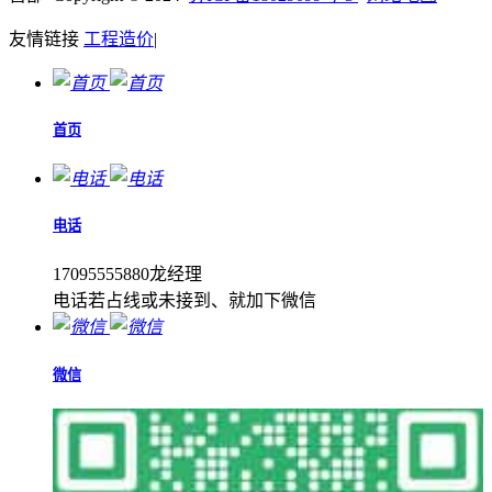
友情链接
工程造价
|
首页
电话
17095555880龙经理
电话若占线或未接到、就加下微信
微信