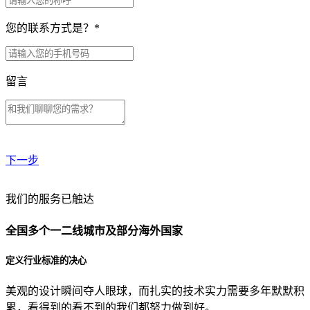
您的联系方式是？
*
留言
下一步
贵公司预算范围是？
我们的服务已触达
全国多个一二线城市及部分海外国家
贵公司的团队规模是？
定义行业标准的决心
美观的设计瞬间夺人眼球，而扎实的技术实力需要多年默默积
目前主要的营销渠道是？
累，看得到的看不到的我们都努力做到好。