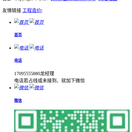
友情链接
工程造价
|
首页
电话
17095555880龙经理
电话若占线或未接到、就加下微信
微信