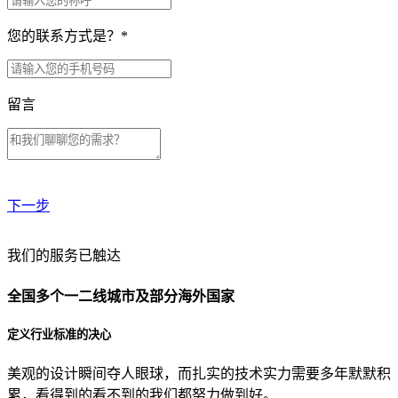
您的联系方式是？
*
留言
下一步
贵公司预算范围是？
我们的服务已触达
全国多个一二线城市及部分海外国家
贵公司的团队规模是？
定义行业标准的决心
美观的设计瞬间夺人眼球，而扎实的技术实力需要多年默默积
目前主要的营销渠道是？
累，看得到的看不到的我们都努力做到好。