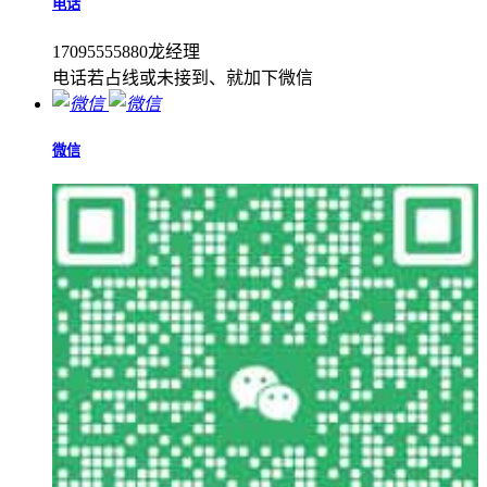
电话
17095555880龙经理
电话若占线或未接到、就加下微信
微信