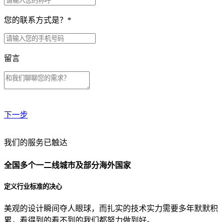
您的联系方式是？
*
留言
下一步
贵公司预算范围是？
我们的服务已触达
全国多个一二线城市及部分海外国家
贵公司的团队规模是？
定义行业标准的决心
美观的设计瞬间夺人眼球，而扎实的技术实力需要多年默默积
目前主要的营销渠道是？
累，看得到的看不到的我们都努力做到好。