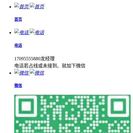
首页
电话
17095555880龙经理
电话若占线或未接到、就加下微信
微信