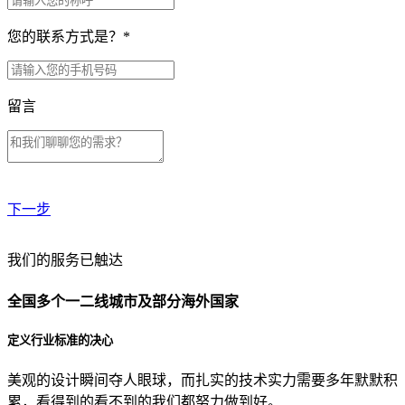
您的联系方式是？
*
留言
下一步
贵公司预算范围是？
我们的服务已触达
全国多个一二线城市及部分海外国家
贵公司的团队规模是？
定义行业标准的决心
美观的设计瞬间夺人眼球，而扎实的技术实力需要多年默默积
目前主要的营销渠道是？
累，看得到的看不到的我们都努力做到好。