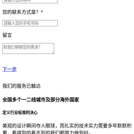
您的联系方式是？
*
留言
下一步
贵公司预算范围是？
我们的服务已触达
全国多个一二线城市及部分海外国家
贵公司的团队规模是？
定义行业标准的决心
美观的设计瞬间夺人眼球，而扎实的技术实力需要多年默默积
目前主要的营销渠道是？
累，看得到的看不到的我们都努力做到好。