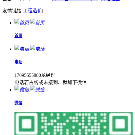
友情链接
工程造价
|
首页
电话
17095555880龙经理
电话若占线或未接到、就加下微信
微信