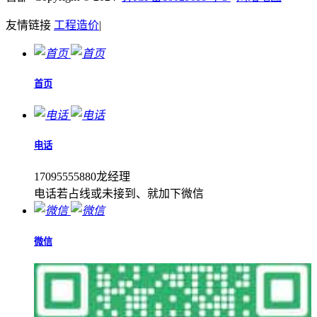
友情链接
工程造价
|
首页
电话
17095555880龙经理
电话若占线或未接到、就加下微信
微信