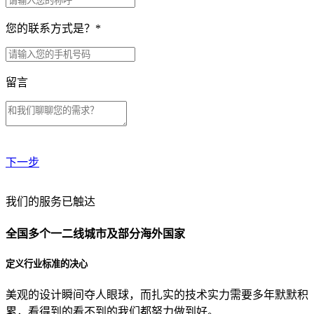
您的联系方式是？
*
留言
下一步
贵公司预算范围是？
我们的服务已触达
全国多个一二线城市及部分海外国家
贵公司的团队规模是？
定义行业标准的决心
美观的设计瞬间夺人眼球，而扎实的技术实力需要多年默默积
目前主要的营销渠道是？
累，看得到的看不到的我们都努力做到好。