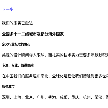
下一步
贵公司预算范围是？
我们的服务已触达
全国多个一二线城市及部分海外国家
贵公司的团队规模是？
定义行业标准的决心
美观的设计瞬间夺人眼球，而扎实的技术实力需要多年默默积
目前主要的营销渠道是？
专注、专业、值得信赖!
在中国我们的服务遍布南北，全球化进程让我们接触到更多世
从哪里了解到我们？
服务城市
上一步
确认发送
深圳、上海、北京、广州、香港、成都、重庆、杭州、武汉、西