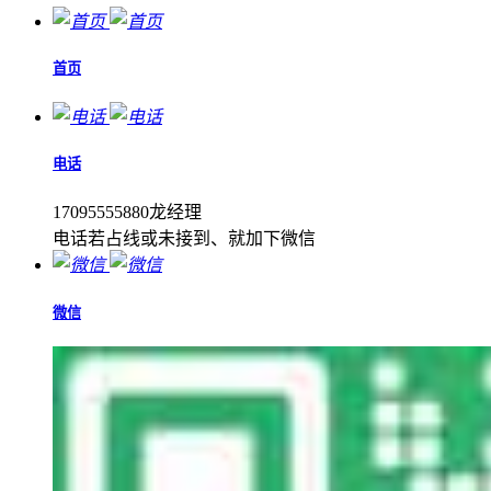
首页
电话
17095555880龙经理
电话若占线或未接到、就加下微信
微信