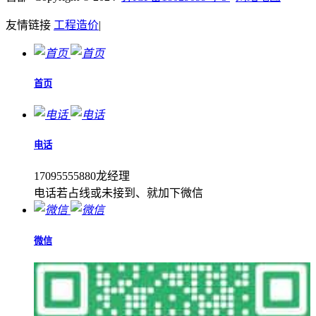
友情链接
工程造价
|
首页
电话
17095555880龙经理
电话若占线或未接到、就加下微信
微信