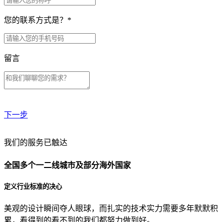
您的联系方式是？
*
留言
下一步
贵公司预算范围是？
我们的服务已触达
全国多个一二线城市及部分海外国家
贵公司的团队规模是？
定义行业标准的决心
美观的设计瞬间夺人眼球，而扎实的技术实力需要多年默默积
目前主要的营销渠道是？
累，看得到的看不到的我们都努力做到好。