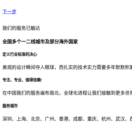
下一步
贵公司预算范围是？
我们的服务已触达
全国多个一二线城市及部分海外国家
贵公司的团队规模是？
定义行业标准的决心
美观的设计瞬间夺人眼球，而扎实的技术实力需要多年默默积
目前主要的营销渠道是？
专注、专业、值得信赖!
在中国我们的服务遍布南北，全球化进程让我们接触到更多世
从哪里了解到我们？
服务城市
上一步
确认发送
深圳、上海、北京、广州、香港、成都、重庆、杭州、武汉、西