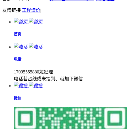
友情链接
工程造价
|
首页
电话
17095555880龙经理
电话若占线或未接到、就加下微信
微信