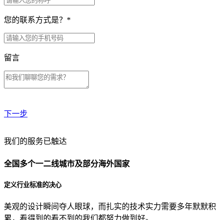
您的联系方式是？
*
留言
下一步
贵公司预算范围是？
我们的服务已触达
全国多个一二线城市及部分海外国家
贵公司的团队规模是？
定义行业标准的决心
美观的设计瞬间夺人眼球，而扎实的技术实力需要多年默默积
目前主要的营销渠道是？
累，看得到的看不到的我们都努力做到好。