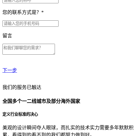
您的联系方式是？
*
留言
下一步
贵公司预算范围是？
我们的服务已触达
全国多个一二线城市及部分海外国家
贵公司的团队规模是？
定义行业标准的决心
美观的设计瞬间夺人眼球，而扎实的技术实力需要多年默默积
目前主要的营销渠道是？
累，看得到的看不到的我们都努力做到好。