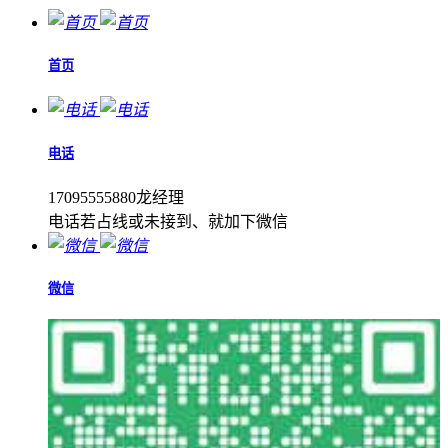
首页
电话
17095555880龙经理
电话若占线或未接到、就加下微信
微信