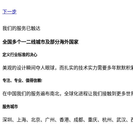
下一步
贵公司预算范围是？
我们的服务已触达
全国多个一二线城市及部分海外国家
贵公司的团队规模是？
定义行业标准的决心
美观的设计瞬间夺人眼球，而扎实的技术实力需要多年默默积
目前主要的营销渠道是？
专注、专业、值得信赖!
在中国我们的服务遍布南北，全球化进程让我们接触到更多世
从哪里了解到我们？
服务城市
上一步
确认发送
深圳、上海、北京、广州、香港、成都、重庆、杭州、武汉、西