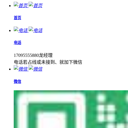
首页
电话
17095555880龙经理
电话若占线或未接到、就加下微信
微信