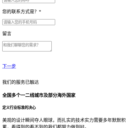
您的联系方式是？
*
留言
下一步
贵公司预算范围是？
我们的服务已触达
全国多个一二线城市及部分海外国家
贵公司的团队规模是？
定义行业标准的决心
美观的设计瞬间夺人眼球，而扎实的技术实力需要多年默默积
目前主要的营销渠道是？
累，看得到的看不到的我们都努力做到好。