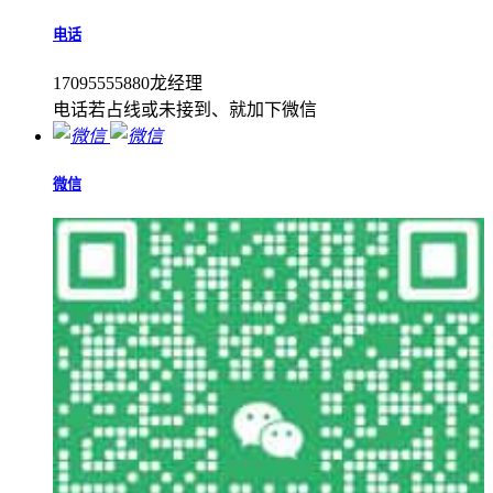
电话
17095555880龙经理
电话若占线或未接到、就加下微信
微信