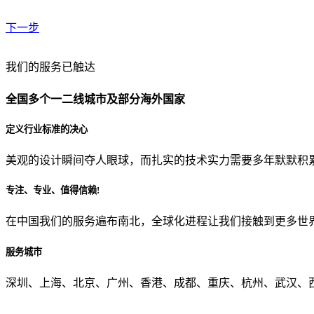
下一步
贵公司预算范围是？
我们的服务已触达
全国多个一二线城市及部分海外国家
贵公司的团队规模是？
定义行业标准的决心
美观的设计瞬间夺人眼球，而扎实的技术实力需要多年默默积
目前主要的营销渠道是？
专注、专业、值得信赖!
在中国我们的服务遍布南北，全球化进程让我们接触到更多世
从哪里了解到我们？
服务城市
上一步
确认发送
深圳、上海、北京、广州、香港、成都、重庆、杭州、武汉、西