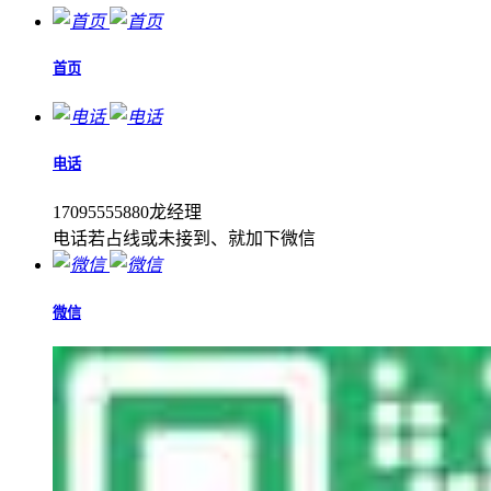
首页
电话
17095555880龙经理
电话若占线或未接到、就加下微信
微信