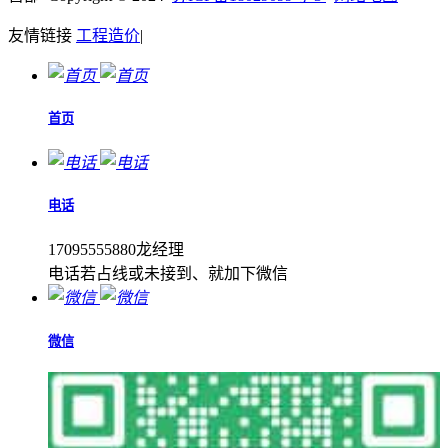
友情链接
工程造价
|
首页
电话
17095555880龙经理
电话若占线或未接到、就加下微信
微信