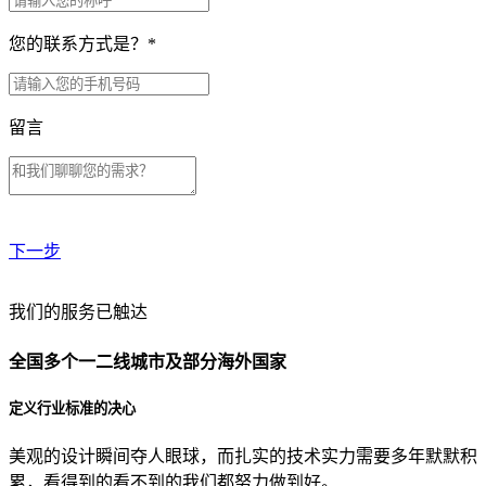
您的联系方式是？
*
留言
下一步
贵公司预算范围是？
我们的服务已触达
全国多个一二线城市及部分海外国家
贵公司的团队规模是？
定义行业标准的决心
美观的设计瞬间夺人眼球，而扎实的技术实力需要多年默默积
目前主要的营销渠道是？
累，看得到的看不到的我们都努力做到好。