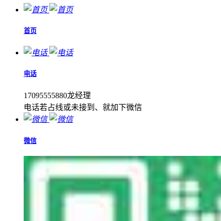
首页
电话
17095555880龙经理
电话若占线或未接到、就加下微信
微信