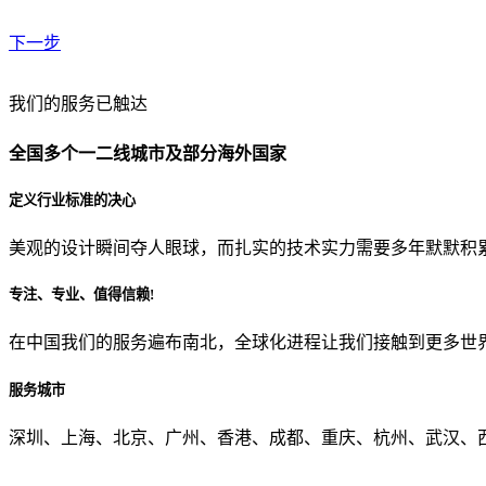
下一步
贵公司预算范围是？
我们的服务已触达
全国多个一二线城市及部分海外国家
贵公司的团队规模是？
定义行业标准的决心
美观的设计瞬间夺人眼球，而扎实的技术实力需要多年默默积
目前主要的营销渠道是？
专注、专业、值得信赖!
在中国我们的服务遍布南北，全球化进程让我们接触到更多世
从哪里了解到我们？
服务城市
上一步
确认发送
深圳、上海、北京、广州、香港、成都、重庆、杭州、武汉、西