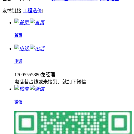
友情链接
工程造价
|
首页
电话
17095555880龙经理
电话若占线或未接到、就加下微信
微信