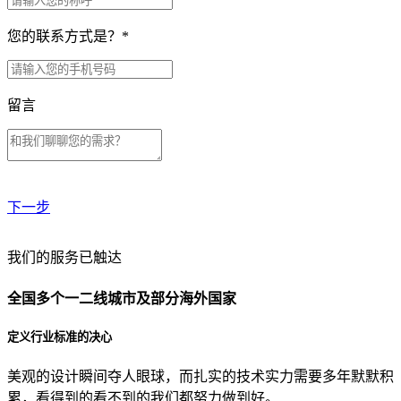
您的联系方式是？
*
留言
下一步
贵公司预算范围是？
我们的服务已触达
全国多个一二线城市及部分海外国家
贵公司的团队规模是？
定义行业标准的决心
美观的设计瞬间夺人眼球，而扎实的技术实力需要多年默默积
目前主要的营销渠道是？
累，看得到的看不到的我们都努力做到好。