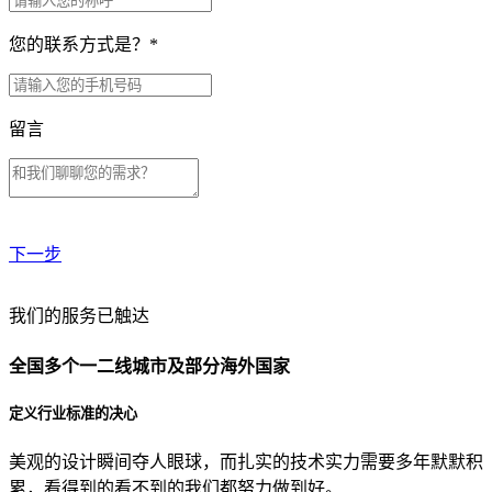
您的联系方式是？
*
留言
下一步
贵公司预算范围是？
我们的服务已触达
全国多个一二线城市及部分海外国家
贵公司的团队规模是？
定义行业标准的决心
美观的设计瞬间夺人眼球，而扎实的技术实力需要多年默默积
目前主要的营销渠道是？
累，看得到的看不到的我们都努力做到好。