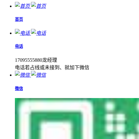
首页
电话
17095555880龙经理
电话若占线或未接到、就加下微信
微信