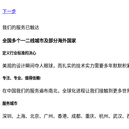
下一步
贵公司预算范围是？
我们的服务已触达
全国多个一二线城市及部分海外国家
贵公司的团队规模是？
定义行业标准的决心
美观的设计瞬间夺人眼球，而扎实的技术实力需要多年默默积
目前主要的营销渠道是？
专注、专业、值得信赖!
在中国我们的服务遍布南北，全球化进程让我们接触到更多世
从哪里了解到我们？
服务城市
上一步
确认发送
深圳、上海、北京、广州、香港、成都、重庆、杭州、武汉、西