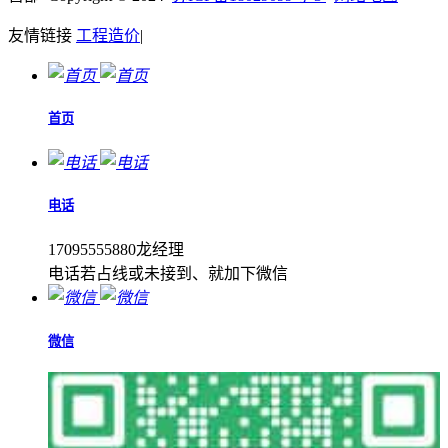
友情链接
工程造价
|
首页
电话
17095555880龙经理
电话若占线或未接到、就加下微信
微信