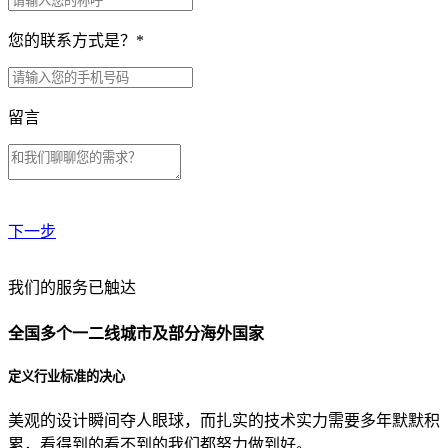
您的联系方式是？
*
留言
下一步
贵公司预算范围是？
我们的服务已触达
全国多个一二线城市及部分海外国家
贵公司的团队规模是？
定义行业标准的决心
美观的设计瞬间夺人眼球，而扎实的技术实力需要多年默默积
目前主要的营销渠道是？
累，看得到的看不到的我们都努力做到好。